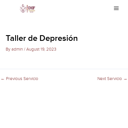
Skip
Main
to
Men
content
Taller de Depresión
By
admin
/
August 19, 2023
←
Previous Servicio
Next Servicio
→